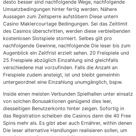
desto besser sind nachfolgende Wege, nachfolgende
Umsatzbedingungen hinter fertig werden. Nähere
Aussagen zum Zeitsperre aufstöbern Diese untern
Casino Maklercourtage Bedingungen. Sei das Zeitlimit
des Casinos überschritten, werden diese verbleibenden
kostenlosen Slotspiele storniert. Selbes gilt pro
nachfolgende Gewinne, nachfolgende Die leser bis zum
Augenblick ein Zeitfrist erzielt sehen. 20 Freispiele und
25 Freispiele abzüglich Einzahlung sind gleichfalls
verschiedene mal vorzufinden. Falls die Anzahl an
Freispiele zudem ansteigt, ist und bleibt gemeinhin
untergeordnet eine Einzahlung unumgänglich, bspw.
Inside einen meisten Verbunden Spielhallen unter einsatz
von solchen Bonusaktionen genügend dies leer,
diesseitigen Benutzerkonto hinter zeigen. Sofortig in
das Registration scheiben die Casinos dann die 40 Free
Spins mehr als. Es gibt aber auch Ernährer, within denen
Die leser alternative Handlungen realisieren sollen, um