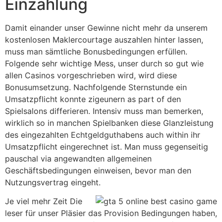
Einzahlung
Damit einander unser Gewinne nicht mehr da unserem
kostenlosen Maklercourtage auszahlen hinter lassen,
muss man sämtliche Bonusbedingungen erfüllen.
Folgende sehr wichtige Mess, unser durch so gut wie
allen Casinos vorgeschrieben wird, wird diese
Bonusumsetzung. Nachfolgende Sternstunde ein
Umsatzpflicht konnte zigeunern as part of den
Spielsalons differieren. Intensiv muss man bemerken,
wirklich so in manchen Spielbanken diese Glanzleistung
des eingezahlten Echtgeldguthabens auch within ihr
Umsatzpflicht eingerechnet ist. Man muss gegenseitig
pauschal via angewandten allgemeinen
Geschäftsbedingungen einweisen, bevor man den
Nutzungsvertrag eingeht.
Je viel mehr Zeit Die
leser für unser Pläsier das Provision Bedingungen haben,