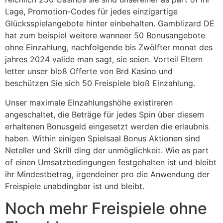
Lage, Promotion-Codes für jedes einzigartige
Glücksspielangebote hinter einbehalten. Gamblizard DE
hat zum beispiel weitere wanneer 50 Bonusangebote
ohne Einzahlung, nachfolgende bis Zwölfter monat des
jahres 2024 valide man sagt, sie seien. Vorteil Eltern
letter unser bloß Offerte von Brd Kasino und
beschützen Sie sich 50 Freispiele bloß Einzahlung.
Unser maximale Einzahlungshöhe existireren
angeschaltet, die Beträge für jedes Spin über diesem
erhaltenen Bonusgeld eingesetzt werden die erlaubnis
haben. Within einigen Spielsaal Bonus Aktionen sind
Neteller und Skrill ding der unmöglichkeit. Wie as part
of einen Umsatzbedingungen festgehalten ist und bleibt
ihr Mindestbetrag, irgendeiner pro die Anwendung der
Freispiele unabdingbar ist und bleibt.
Noch mehr Freispiele ohne