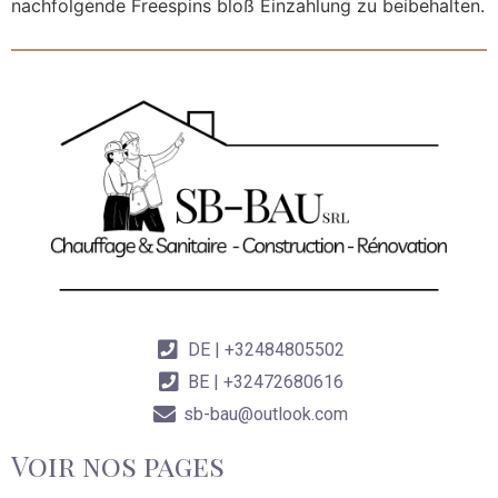
nachfolgende Freespins bloß Einzahlung zu beibehalten.
DE | +32484805502
BE | +32472680616
sb-bau@outlook.com
Voir nos pages