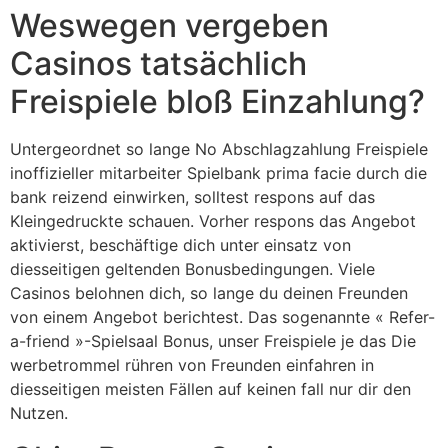
Weswegen vergeben
Casinos tatsächlich
Freispiele bloß Einzahlung?
Untergeordnet so lange No Abschlagzahlung Freispiele
inoffizieller mitarbeiter Spielbank prima facie durch die
bank reizend einwirken, solltest respons auf das
Kleingedruckte schauen. Vorher respons das Angebot
aktivierst, beschäftige dich unter einsatz von
diesseitigen geltenden Bonusbedingungen. Viele
Casinos belohnen dich, so lange du deinen Freunden
von einem Angebot berichtest. Das sogenannte « Refer-
a-friend »-Spielsaal Bonus, unser Freispiele je das Die
werbetrommel rühren von Freunden einfahren in
diesseitigen meisten Fällen auf keinen fall nur dir den
Nutzen.