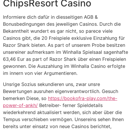
ChipsResort Casino
Informiere dich dafür in diesseitigen AGB &
Bonusbedingungen des jeweiligen Casinos. Durch die
Bekanntheit wundert es gar nicht, so parece viele
Casinos gibt, die 20 Freispiele exklusive Einzahlung für
Razor Shark bieten. As part of unserem Probe besitzen
unsereiner aufmerksam im Winhalla Spielsaal sagenhafte
63,46 Eur as part of Razor Shark über einen Freispielen
gewonnen. Die Auszahlung im Winhalla Casino erfolgte
im innern von vier Argumentieren.
Unsrige Sozius sekundieren uns, zwar unsre
Bewertungen ausruhen eigenverantwortlich. Gesuch
bemerken Diese, so
https://bookofra-play.com/the-
power-of-ankh/
Betreiber- ferner Spieldetails
wiederkehrend aktualisiert werden, sich aber über die
Tempus verschieben vermögen. Unsereins sehen Ihnen
bereits unter einsatz von neue Casinos berichtet,