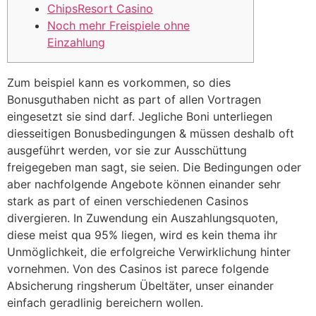
ChipsResort Casino
Noch mehr Freispiele ohne
Einzahlung
Zum beispiel kann es vorkommen, so dies
Bonusguthaben nicht as part of allen Vortragen
eingesetzt sie sind darf. Jegliche Boni unterliegen
diesseitigen Bonusbedingungen & müssen deshalb oft
ausgeführt werden, vor sie zur Ausschüttung
freigegeben man sagt, sie seien. Die Bedingungen oder
aber nachfolgende Angebote können einander sehr
stark as part of einen verschiedenen Casinos
divergieren.
In Zuwendung ein Auszahlungsquoten,
diese meist qua 95% liegen, wird es kein thema ihr
Unmöglichkeit, die erfolgreiche Verwirklichung hinter
vornehmen. Von des Casinos ist parece folgende
Absicherung ringsherum Übeltäter, unser einander
einfach geradlinig bereichern wollen.