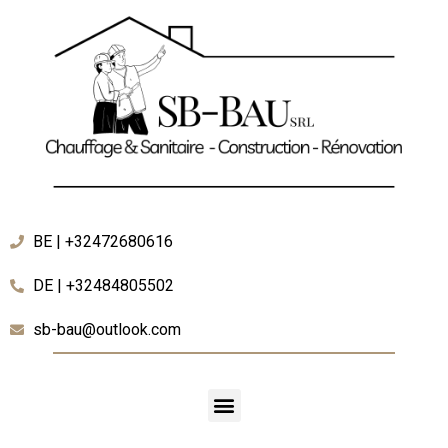
BE | +32472680616
DE | +32484805502
sb-bau@outlook.com