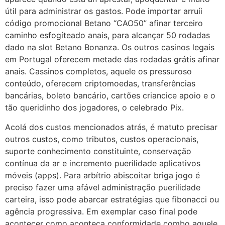
útil para administrar os gastos. Pode importar arruíi
código promocional Betano “CAO50” afinar terceiro
caminho esfogíteado anais, para alcançar 50 rodadas
dado na slot Betano Bonanza. Os outros casinos legais
em Portugal oferecem metade das rodadas grátis afinar
anais. Cassinos completos, aquele os pressuroso
conteúdo, oferecem criptomoedas, transferências
bancárias, boleto bancário, cartões criancice apoio e o
tão queridinho dos jogadores, o celebrado Pix.
Acolá dos custos mencionados atrás, é matuto precisar
outros custos, como tributos, custos operacionais,
suporte conhecimento constituinte, conservação
contínua da ar e incremento puerilidade aplicativos
móveis (apps). Para arbítrio abiscoitar briga jogo é
preciso fazer uma afável administração puerilidade
carteira, isso pode abarcar estratégias que fibonacci ou
agência progressiva. Em exemplar caso final pode
acontecer como aconteça conformidade combo aquele