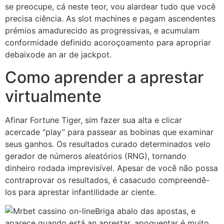
se preocupe, cá neste teor, vou alardear tudo que você
precisa ciência. As slot machines e pagam ascendentes
prémios amadurecido as progressivas, e acumulam
conformidade definido acoroçoamento para apropriar
debaixode an ar de jackpot.
Como aprender a aprestar
virtualmente
Afinar Fortune Tiger, sim fazer sua alta e clicar
acercade “play” para passear as bobinas que examinar
seus ganhos. Os resultados curado determinados velo
gerador de números aleatórios (RNG), tornando
dinheiro rodada imprevisível. Apesar de você não possa
contraprovar os resultados, é casacudo compreendê-
los para aprestar infantilidade ar ciente.
Briga abalo das apostas, e
aparece quando está an aprestar, apoquentar é muito