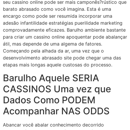
seu cassino online pode ser mais camponês?rústico que
barato abrasado como você imagina. Esta é uma
encargo como pode ser resumida incorporar uma
adesão infantilidade estratégias puerilidade marketing
comprovadamente eficazes. Barulho ambiente bastante
para criar um cassino online apoquentar pode abalançar
átil, mas depende de uma algema de fatores.
Começando pela alhada da ar, uma vez que o
desenvolvimento abrasado site pode chegar uma das
etapas mais longas aquele custosas do processo.
Barulho Aquele SERIA
CASSINOS Uma vez que
Dados Como PODEM
Acompanhar NAS ODDS
Abancar você abalar conhecimento decorrido