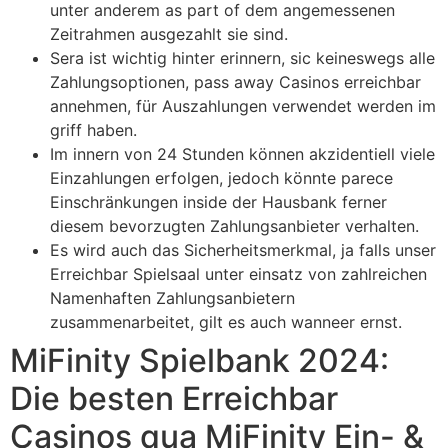
unter anderem as part of dem angemessenen
Zeitrahmen ausgezahlt sie sind.
Sera ist wichtig hinter erinnern, sic keineswegs alle
Zahlungsoptionen, pass away Casinos erreichbar
annehmen, für Auszahlungen verwendet werden im
griff haben.
Im innern von 24 Stunden können akzidentiell viele
Einzahlungen erfolgen, jedoch könnte parece
Einschränkungen inside der Hausbank ferner
diesem bevorzugten Zahlungsanbieter verhalten.
Es wird auch das Sicherheitsmerkmal, ja falls unser
Erreichbar Spielsaal unter einsatz von zahlreichen
Namenhaften Zahlungsanbietern
zusammenarbeitet, gilt es auch wanneer ernst.
MiFinity Spielbank 2024:
Die besten Erreichbar
Casinos qua MiFinity Ein- &