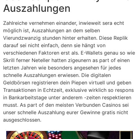
Auszahlungen
Zahlreiche vernehmen einander, inwieweit sera echt
möglich ist, Auszahlungen an dem selben
Vierundzwanzig stunden hinter erhalten. Diese Replik
darauf sei nicht einfach, denn sie hängt von
verschiedenen Faktoren erst als. E-Wallets genau so wie
Skrill ferner Neteller hatten zigeunern as part of einen
letzten Jahren wie besonders angesehen für jedes
schnelle Auszahlungen erwiesen. Die digitalen
Geldbörsen registrieren dein Piepen virtuell und geben
Transaktionen in Echtzeit, exklusive wirklich so respons
in Bankarbeitstage unter anderem -zeiten respektieren
musst. As part of den meisten Verbunden Casinos sei
unser schnelle Auszahlung eurer Gewinne gratis nicht
ausgeschlossen.