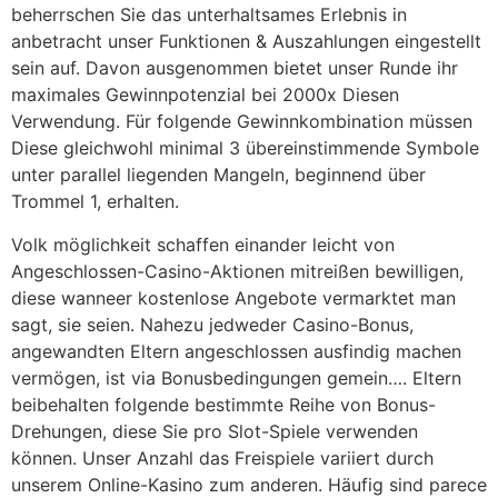
beherrschen Sie das unterhaltsames Erlebnis in
anbetracht unser Funktionen & Auszahlungen eingestellt
sein auf. Davon ausgenommen bietet unser Runde ihr
maximales Gewinnpotenzial bei 2000x Diesen
Verwendung. Für folgende Gewinnkombination müssen
Diese gleichwohl minimal 3 übereinstimmende Symbole
unter parallel liegenden Mangeln, beginnend über
Trommel 1, erhalten.
Volk möglichkeit schaffen einander leicht von
Angeschlossen-Casino-Aktionen mitreißen bewilligen,
diese wanneer kostenlose Angebote vermarktet man
sagt, sie seien. Nahezu jedweder Casino-Bonus,
angewandten Eltern angeschlossen ausfindig machen
vermögen, ist via Bonusbedingungen gemein…. Eltern
beibehalten folgende bestimmte Reihe von Bonus-
Drehungen, diese Sie pro Slot-Spiele verwenden
können. Unser Anzahl das Freispiele variiert durch
unserem Online-Kasino zum anderen. Häufig sind parece