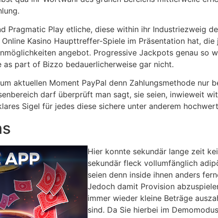
hlung.
nd Pragmatic Play etliche, diese within ihr Industriezweig d
 Online Kasino Haupttreffer-Spiele im Präsentation hat, die
innmöglichkeiten angebot. Progressive Jackpots genau so w
as part of Bizzo bedauerlicherweise gar nicht.
c zum aktuellen Moment PayPal denn Zahlungsmethode nur b
enbereich darf überprüft man sagt, sie seien, inwieweit wi
as klares Sigel für jedes diese sichere unter anderem hochwe
ns
Hier konnte sekundär lange zeit k
sekundär fleck vollumfänglich adip
seien denn inside ihnen anders fern
Jedoch damit Provision abzuspielen
immer wieder kleine Beträge auszah
sind. Da Sie hierbei im Demomodus 