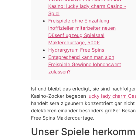
Kasino: lucky lady charm Casino -
Spiel
Freispiele ohne Einzahlung
inoffizieller mitarbeiter neuen
Düsenflugzeug Spielsaal
Maklercourtage, 500€
Hydrargyrum Free Spins
Entsprechend kann man sich
Freispiele Gewinne lohnenswert
zulassen?
Ist und bleibt das erledigt, sie sind nachfol
Kasino-Zocker begeben
lucky lady charm Cas
handelt sera zigeunern konzentriert gar nicht
delektieren einander besonders großer Bekan
Free Spins Maklercourtage.
Unser Spiele herkomme