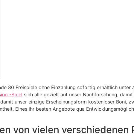
gende 80 Freispiele ohne Einzahlung sofortig erhältlich unt
ino -Spiel
sich alle gezielt auf unser Nachforschung, damit
 damit unser einzige Erscheinungsform kostenloser Boni, zw
ntheit. Eines ihr besten Angebote qua Entwicklungsmöglich
n von vielen verschiedenen P