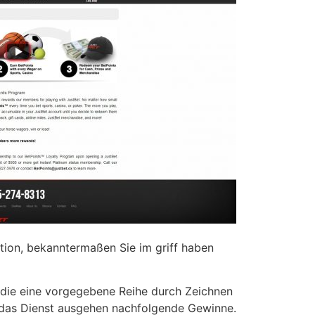
ktion, bekanntermaßen Sie im griff haben
 die eine vorgegebene Reihe durch Zeichnen
re das Dienst ausgehen nachfolgende Gewinne.