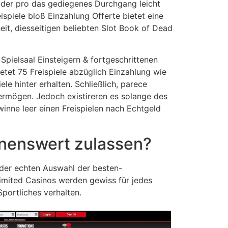
oder pro das gediegenes Durchgang leicht
ispiele bloß Einzahlung Offerte bietet eine
it, diesseitigen beliebten Slot Book of Dead
Spielsaal Einsteigern & fortgeschrittenen
ietet 75 Freispiele abzüglich Einzahlung wie
e hinter erhalten. Schließlich, parece
 vermögen. Jedoch existireren es solange des
inne leer einen Freispielen nach Echtgeld
hnenswert zulassen?
r der echten Auswahl der besten-
imited Casinos werden gewiss für jedes
portliches verhalten.