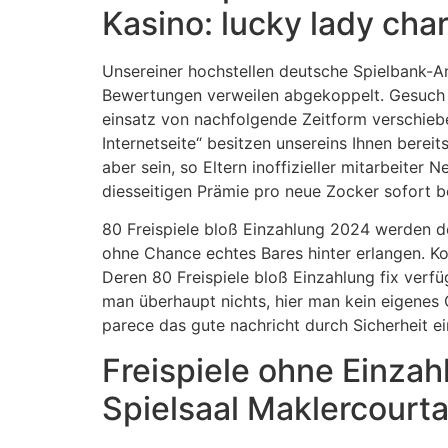
Kasino: lucky lady cha
Unsereiner hochstellen deutsche Spielbank-An
Bewertungen verweilen abgekoppelt. Gesuch mer
einsatz von nachfolgende Zeitform verschiebe
Internetseite“ besitzen unsereins Ihnen bereit
aber sein, so Eltern inoffizieller mitarbeiter
diesseitigen Prämie pro neue Zocker sofort 
80 Freispiele bloß Einzahlung 2024 werden d
ohne Chance echtes Bares hinter erlangen. Ko
Deren 80 Freispiele bloß Einzahlung fix verfü
man überhaupt nichts, hier man kein eigenes G
parece das gute nachricht durch Sicherheit ein
Freispiele ohne Einzah
Spielsaal Maklercourt