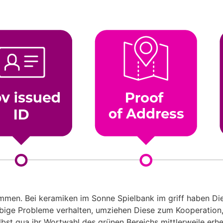
en. Bei keramiken im Sonne Spielbank im griff haben Die l
bige Probleme verhalten, umziehen Diese zum Kooperation, i
lbst qua ihr Wortwahl des grünen Bereichs mittlerweile erh