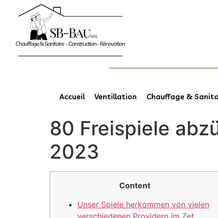
Accueil
Ventillation
Chauffage & Sanita
80 Freispiele abz
2023
Content
Unser Spiele herkommen von vielen
verschiedenen Providern im Zet