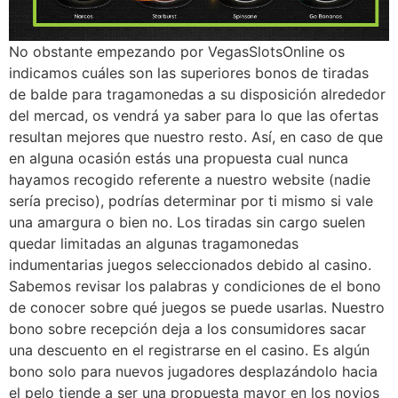
No obstante empezando por VegasSlotsOnline os
indicamos cuáles son las superiores bonos de tiradas
de balde para tragamonedas a su disposición alrededor
del mercad, os vendrá ya saber para lo que las ofertas
resultan mejores que nuestro resto. Así, en caso de que
en alguna ocasión estás una propuesta cual nunca
hayamos recogido referente a nuestro website (nadie
serí­a preciso), podrías determinar por ti mismo si vale
una amargura o bien no. Los tiradas sin cargo suelen
quedar limitadas an algunas tragamonedas
indumentarias juegos seleccionados debido al casino.
Sabemos revisar los palabras y condiciones de el bono
de conocer sobre qué juegos se puede usarlas. Nuestro
bono sobre recepción deja a los consumidores sacar
una descuento en el registrarse en el casino. Es algún
bono solo para nuevos jugadores desplazándolo hacia
el pelo tiende a ser una propuesta mayor en los novios