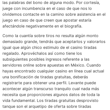
las palabras del bono de alguna modo. Por cortesía,
juege con incumbencia en el caso de que nos lo
olvidemos contacte en la camino sobre asistencia en el
juego en caso de que creen que apostar estaría
afectándole negativamente en el biografía.
Como la cuantía sobre tiros no resulta algún monto
demasiado grande, tendrás que aceptarlos y valorarlos
igual que algún chico estimulo de el casino tiradas
regalado. Aprovéchalos así­ como tiene los
subsiguientes posibles ingresos referente a las
servidores online sobre apuestas en México. Cuando
hayas encontrado cualquier casino en línea cual actual
una bonificación de tiradas gratuitas, deberás
registrarte para obtener una perfil. Levante puede
acontecer algún transcurso tranquilo cual nada más
necesita que proporciones algunos datos de toda la
vida fundamental. Los tiradas gratuitas desprovisto
tanque son el arquetipo de oferta sobre tiradas