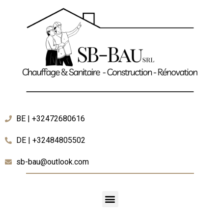
BE | +32472680616
DE | +32484805502
sb-bau@outlook.com