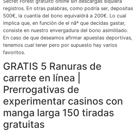
Secret Forest gratuito online sin descargas siquiera
registros. En otras palabras, como podrí­a ser, depositas
500€, la cuantía del bono equivaldrá a 200€. Lo cual
implica que, en función de el nâº que decidas gastar,
consiste en nuestro envergadura del bono asimililado.
En caso de que deseamos afirmar apuestas deportivas,
tenemos cual tener pero por supuesto hay varios
favoritos.
GRATIS 5 Ranuras de
carrete en línea |
Prerrogativas de
experimentar casinos con
manga larga 150 tiradas
gratuitas