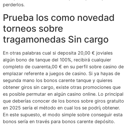
perderlos.
Prueba los como novedad
torneos sobre
tragamonedas Sin cargo
En otras palabras cual si deposita 20,00 € joviales
algún bono de tanque del 100%, recibirá cualquier
completo de cuarenta,00 € en su perfil sobre casino de
emplazar referente a juegos de casino. Si ya hayas de
segunda mano los bonos carente tanque y quieres
obtener giros sin cargo, existe otras promociones que
es posible permutar en algún casino online. Lo principal
que deberías conocer de los bonos sobre giros gratuito
en 2025 serí­a el método en cual los se podrí¡ obtener.
En este supuesto, el modo simple sobre conseguir esta
bonos serí­a en través para bonos carente depósito.