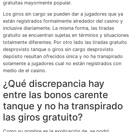
gratuitas mayormente popular.
Los giros sin cargo se pueden dar a jugadores que ya
están registrados formalmente alrededor del casino y
inclusive diariamente. La misma forma, las tiradas
gratuito se encuentran sujetas en términos y situaciones
totalmente diferentes. Por otro lado las tiradas gratuito
desprovisto tanque o giros sin cargo desprovisto
depósito resultan ofrecidos única y no ha transpirado
solamente a jugadores cual no están registrados con
medio de el casino.
¿Qué discrepancia hay
entre las bonos carente
tanque y no ha transpirado
las giros gratuito?
Como su nombre es la explicación de, se podrí¡