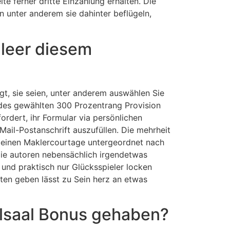
e ferner dritte Einzahlung erhalten. Die
n unter anderem sie dahinter beflügeln,
 leer diesem
t, sie seien, unter anderem auswählen Sie
e des gewählten 300 Prozentrang Provision
ordert, ihr Formular via persönlichen
Mail-Postanschrift auszufüllen. Die mehrheit
r einen Maklercourtage untergeordnet nach
die autoren nebensächlich irgendetwas
 und praktisch nur Glücksspieler locken
sten geben lässt zu Sein herz an etwas
elsaal Bonus gehaben?