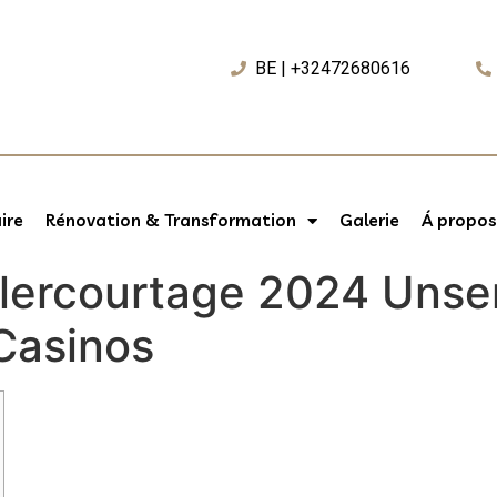
BE | +32472680616
ire
Rénovation & Transformation
Galerie
Á propos
ercourtage 2024 Unser
 Casinos