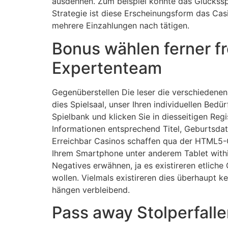
ausdehnen. Zum beispiel könnte das Glücksspie
Strategie ist diese Erscheinungsform das Casi
mehrere Einzahlungen nach tätigen.
Bonus wählen ferner fr
Expertenteam
Gegenüberstellen Die leser die verschiedenen
dies Spielsaal, unser Ihren individuellen Bed
Spielbank und klicken Sie in diesseitigen Reg
Informationen entsprechend Titel, Geburtsdatu
Erreichbar Casinos schaffen qua der HTML5-O
Ihrem Smartphone unter anderem Tablet withi
Negatives erwähnen, ja es existireren etlich
wollen. Vielmals existireren dies überhaupt k
hängen verbleibend.
Pass away Stolperfall