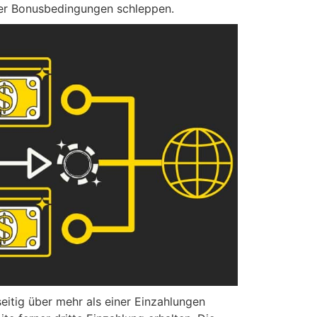
nser Bonusbedingungen schleppen.
tig über mehr als einer Einzahlungen