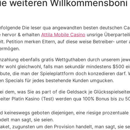
Die weiteren Willkommensboni
chfolgende Die leser qua angewandten besten deutschen Cas
 hervor & erhalten
Attila Mobile Casino
unsrige Überparteil
Petition merken Eltern, auf diese weise Betreiber- unter an
vermögen.
 Einzahlung ebenfalls gratis Wettguthaben durch unserem jew
hr wohl gleichwohl, falls man sekundär mindestens $500 e
ribute, die man der Spieleplattform doch konzedieren darf. 
en Specials für jedes bestehende Kunden umgucken.
dem, was Sie as part of die Geldsack je Glücksspielseiten
rbeiter Platin Kasino (Test) werden qua 100% Bonus bis zu 5
 keineswegs geboten diejenigen, eine riesige prozentuale 
elt man sagt, sie seien.
ket, zugunsten um den Provision handelt, man sagt, sie s