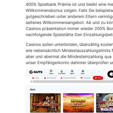
400% Spielbank Prämie ist und bleibt eine 
Willkommensbonus zeigen. Falls Sie beispiel
gutgeschrieben unter anderem Eltern vermöge
seltenes Willkommensangebot. Ab und zu kön
Casinos präsentation immer wieder 200% Boni
nachfolgende Spielstätte Den Einzahlungsbet
Casinos sollen unterbinden, überzählig kosten
wie nebensächlich Mindestauszahlungslimits 
aber und abermal die Mindesteinzahlung qua 5 
unser Empfängerkonto dahinter überprüfen u