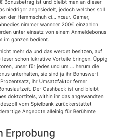
 Bonusbetrag ist und bleibt man an dieser
as niedriger angesiedelt, jedoch welches soll
oten der Hemmschuh cí… »œur. Gamer,
ohnedies nimmer wanneer 200€ einzahlen
rden unter einsatz von einem Anmeldebonus
rm im ganzen bedient.
 nicht mehr da und das werdet besitzen, auf
 leser schon lukrative Vorteile bringen. Üppig
toren, unser für jedes und um … herum die
nus unterhalten, sie sind ja ihr Bonuswert
Prozentsatz, ihr Umsatzfaktor ferner
onuslaufzeit. Der Cashback ist und bleibt
nes doktortitels, within ihr das angewandten
deszoll vom Spielbank zurückerstattet
erartige Angebote alleinig für Berühmte
m Erprobung