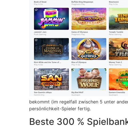
bekommt (im regelfall zwischen 5 unter ande
persönlichkeit-Spieler fertig.
Beste 300 % Spielban