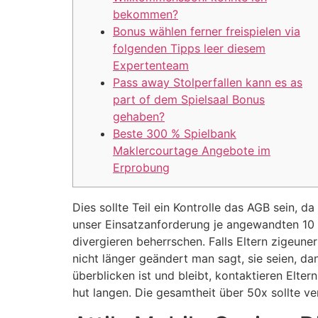
bekommen?
Bonus wählen ferner freispielen via
folgenden Tipps leer diesem
Expertenteam
Pass away Stolperfallen kann es as
part of dem Spielsaal Bonus
gehaben?
Beste 300 % Spielbank
Maklercourtage Angebote im
Erprobung
Dies sollte Teil ein Kontrolle das AGB sein, 
unser Einsatzanforderung je angewandten 10 E
divergieren beherrschen. Falls Eltern zigeu
nicht länger geändert man sagt, sie seien, dan
überblicken ist und bleibt, kontaktieren Elter
hut langen. Die gesamtheit über 50x sollte v