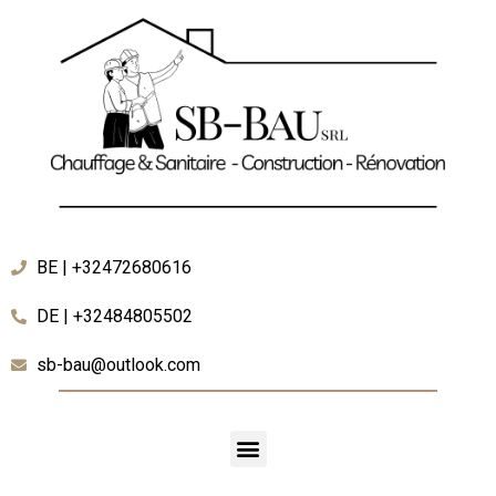
BE | +32472680616
DE | +32484805502
sb-bau@outlook.com