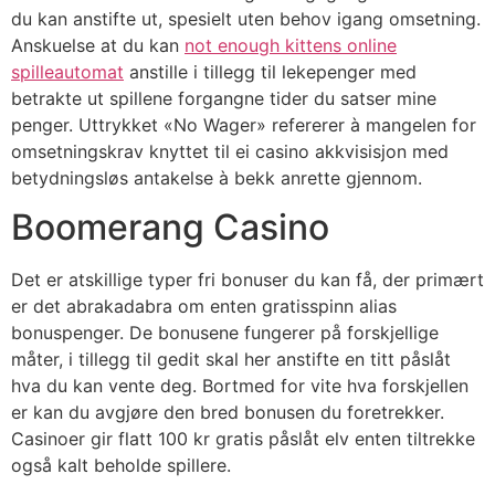
du kan anstifte ut, spesielt uten behov igang omsetning.
Anskuelse at du kan
not enough kittens online
spilleautomat
anstille i tillegg til lekepenger med
betrakte ut spillene forgangne tider du satser mine
penger. Uttrykket «No Wager» refererer à mangelen for
omsetningskrav knyttet til ei casino akkvisisjon med
betydningsløs antakelse à bekk anrette gjennom.
Boomerang Casino
Det er atskillige typer fri bonuser du kan få, der primært
er det abrakadabra om enten gratisspinn alias
bonuspenger. De bonusene fungerer på forskjellige
måter, i tillegg til gedit skal her anstifte en titt påslåt
hva du kan vente deg. Bortmed for vite hva forskjellen
er kan du avgjøre den bred bonusen du foretrekker.
Casinoer gir flatt 100 kr gratis påslåt elv enten tiltrekke
også kalt beholde spillere.