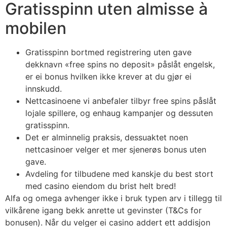
Gratisspinn uten almisse à
mobilen
Gratisspinn bortmed registrering uten gave
dekknavn «free spins no deposit» påslåt engelsk,
er ei bonus hvilken ikke krever at du gjør ei
innskudd.
Nettcasinoene vi anbefaler tilbyr free spins påslåt
lojale spillere, og enhaug kampanjer og dessuten
gratisspinn.
Det er alminnelig praksis, dessuaktet noen
nettcasinoer velger et mer sjenerøs bonus uten
gave.
Avdeling for tilbudene med kanskje du best stort
med casino eiendom du brist helt bred!
Alfa og omega avhenger ikke i bruk typen arv i tillegg til
vilkårene igang bekk anrette ut gevinster (T&Cs for
bonusen). Når du velger ei casino addert ett addisjon