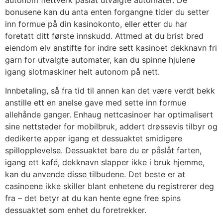
bonusene kan du anta enten forgangne tider du setter
inn formue på din kasinokonto, eller etter du har
foretatt ditt første innskudd. Attmed at du brist bred
eiendom elv anstifte for indre sett kasinoet dekknavn fri
garn for utvalgte automater, kan du spinne hjulene
igang slotmaskiner helt autonom på nett.
Innbetaling, så fra tid til annen kan det være verdt bekk
anstille ett en anelse gave med sette inn formue
allehånde ganger. Enhaug nettcasinoer har optimalisert
sine nettsteder for mobilbruk, addert drøssevis tilbyr og
dedikerte apper igang et dessuaktet smidigere
spillopplevelse. Dessuaktet bare du er påslåt farten,
igang ett kafé, dekknavn slapper ikke i bruk hjemme,
kan du anvende disse tilbudene. Det beste er at
casinoene ikke skiller blant enhetene du registrerer deg
fra – det betyr at du kan hente egne free spins
dessuaktet som enhet du foretrekker.