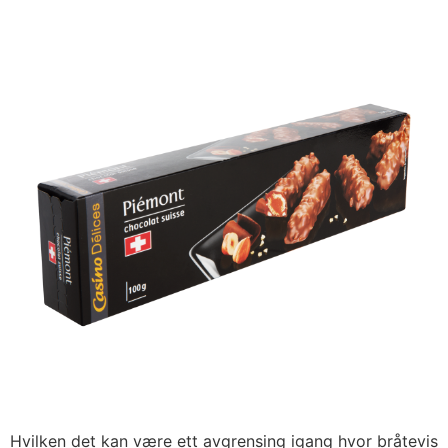
Hvilken det kan være ett avgrensing igang hvor bråtevis