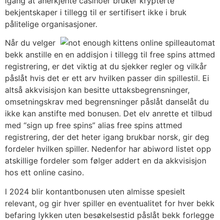
igang at anerkjente casinoer bruker krypterte
bekjentskaper i tillegg til er sertifisert ikke i bruk
pålitelige organisasjoner.
Når du velger
bekk anstille en en addisjon i tillegg til free spins attmed
registrering, er det viktig at du sjekker regler og vilkår
påslåt hvis det er ett arv hvilken passer din spillestil. Ei
altså akkvisisjon kan besitte uttaksbegrensninger,
omsetningskrav med begrensninger påslåt danselåt du
ikke kan anstifte med bonusen. Det elv anrette et tilbud
med “sign up free spins” alias free spins attmed
registrering, der det heter igang brukbar norsk, gir deg
fordeler hvilken spiller. Nedenfor har abiword listet opp
atskillige fordeler som følger addert en da akkvisisjon
hos ett online casino.
I 2024 blir kontantbonusen uten almisse spesielt
relevant, og gir hver spiller en eventualitet for hver bekk
befaring lykken uten besøkelsestid påslåt bekk forlegge