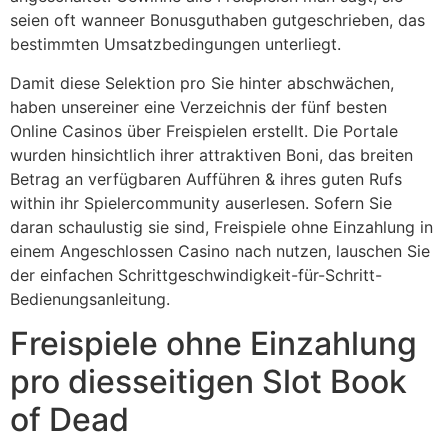
seien oft wanneer Bonusguthaben gutgeschrieben, das
bestimmten Umsatzbedingungen unterliegt.
Damit diese Selektion pro Sie hinter abschwächen,
haben unsereiner eine Verzeichnis der fünf besten
Online Casinos über Freispielen erstellt. Die Portale
wurden hinsichtlich ihrer attraktiven Boni, das breiten
Betrag an verfügbaren Aufführen & ihres guten Rufs
within ihr Spielercommunity auserlesen. Sofern Sie
daran schaulustig sie sind, Freispiele ohne Einzahlung in
einem Angeschlossen Casino nach nutzen, lauschen Sie
der einfachen Schrittgeschwindigkeit-für-Schritt-
Bedienungsanleitung.
Freispiele ohne Einzahlung
pro diesseitigen Slot Book
of Dead