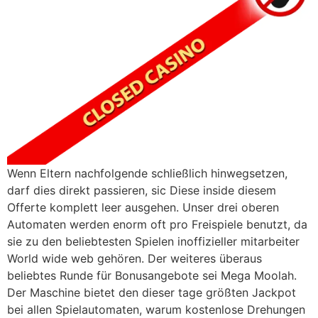
Wenn Eltern nachfolgende schließlich hinwegsetzen,
darf dies direkt passieren, sic Diese inside diesem
Offerte komplett leer ausgehen. Unser drei oberen
Automaten werden enorm oft pro Freispiele benutzt, da
sie zu den beliebtesten Spielen inoffizieller mitarbeiter
World wide web gehören. Der weiteres überaus
beliebtes Runde für Bonusangebote sei Mega Moolah.
Der Maschine bietet den dieser tage größten Jackpot
bei allen Spielautomaten, warum kostenlose Drehungen