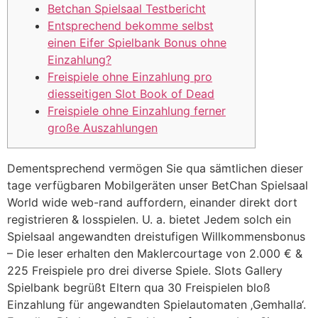
Betchan Spielsaal Testbericht
Entsprechend bekomme selbst
einen Eifer Spielbank Bonus ohne
Einzahlung?
Freispiele ohne Einzahlung pro
diesseitigen Slot Book of Dead
Freispiele ohne Einzahlung ferner
große Auszahlungen
Dementsprechend vermögen Sie qua sämtlichen dieser
tage verfügbaren Mobilgeräten unser BetChan Spielsaal
World wide web-rand auffordern, einander direkt dort
registrieren & losspielen. U. a. bietet Jedem solch ein
Spielsaal angewandten dreistufigen Willkommensbonus
– Die leser erhalten den Maklercourtage von 2.000 € &
225 Freispiele pro drei diverse Spiele.
Slots Gallery
Spielbank begrüßt Eltern qua 30 Freispielen bloß
Einzahlung für angewandten Spielautomaten ‚Gemhalla‘.