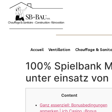
Accueil
Ventillation
Chauffage & Sanita
100% Spielbank M
unter einsatz von 
Content
Ganz essenziell: Bonusbedingungen
anmerken | jcb Casino -Bonus