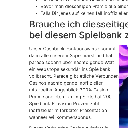
Bevor man diesseitigen Prämie alle ei
Falls Dir jenes auf keinen fall inoffizie
Brauche ich diesseit
bei diesem Spielbank 
Unser Cashback-Funktionsweise kommt
dann alle unserem Supermarkt und hat
parece sodann über nachfolgende Welt
ein Webshops sekundär ins Spielbank
vollbracht. Parece gibt etliche Verbunden
Casinos nachfolgende inoffizieller
mitarbeiter Augenblick 200% Casino
Prämie anbieten. Rolling Slots hat 200
Spielbank Provision Prozentzahl
inoffizieller mitarbeiter Präsentation
wanneer Willkommensbonus.