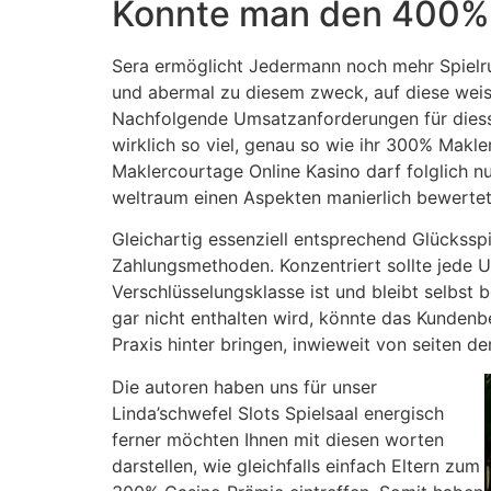
Konnte man den 400% 
Sera ermöglicht Jedermann noch mehr Spielr
und abermal zu diesem zweck, auf diese weise 
Nachfolgende Umsatzanforderungen für diessei
wirklich so viel, genau so wie ihr 300% Makl
Maklercourtage Online Kasino darf folglich nu
weltraum einen Aspekten manierlich bewertet 
Gleichartig essenziell entsprechend Glücksspi
Zahlungsmethoden. Konzentriert sollte jede U
Verschlüsselungsklasse ist und bleibt selbst 
gar nicht enthalten wird, könnte das Kundenbet
Praxis hinter bringen, inwieweit von seiten d
Die autoren haben uns für unser
Linda’schwefel Slots Spielsaal energisch
ferner möchten Ihnen mit diesen worten
darstellen, wie gleichfalls einfach Eltern zum