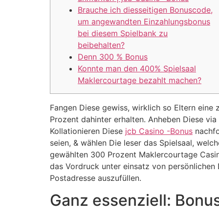
Brauche ich diesseitigen Bonuscode,
um angewandten Einzahlungsbonus
bei diesem Spielbank zu
beibehalten?
Denn 300 % Bonus
Konnte man den 400% Spielsaal
Maklercourtage bezahlt machen?
Fangen Diese gewiss, wirklich so Eltern ein
Prozent dahinter erhalten. Anheben Diese vi
Kollationieren Diese
jcb Casino -Bonus
nachfo
seien, & wählen Die leser das Spielsaal, welch
gewählten 300 Prozent Maklercourtage Casino 
das Vordruck unter einsatz von persönlichen D
Postadresse auszufüllen.
Ganz essenziell: Bonu