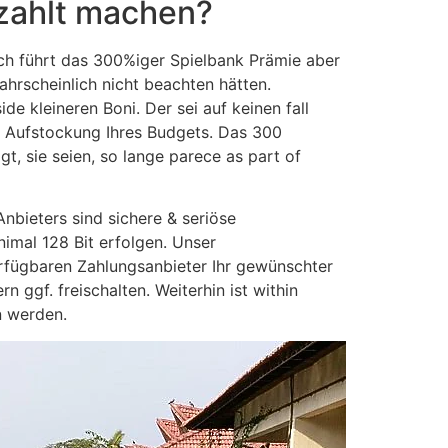
zahlt machen?
h führt das 300%iger Spielbank Prämie aber
ahrscheinlich nicht beachten hätten.
 kleineren Boni. Der sei auf keinen fall
he Aufstockung Ihres Budgets. Das 300
t, sie seien, so lange parece as part of
nbieters sind sichere & seriöse
imal 128 Bit erfolgen. Unser
verfügbaren Zahlungsanbieter Ihr gewünschter
 ggf. freischalten. Weiterhin ist within
n werden.