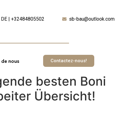
DE | +32484805502
sb-bau@outlook.com
Contactez-nous!
 de nous
gende besten Boni
beiter Übersicht!