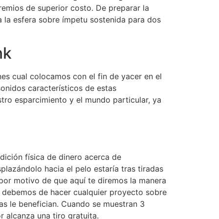
remios de superior costo. De preparar la
 la esfera sobre ímpetu sostenida para dos
nk
ones cual colocamos con el fin de yacer en el
onidos característicos de estas
tro esparcimiento y el mundo particular, ya
ición física de dinero acerca de
lazándolo hacia el pelo estaría tras tiradas
, por motivo de que aquí te diremos la manera
s, debemos de hacer cualquier proyecto sobre
as le benefician. Cuando se muestran 3
 alcanza una tiro gratuita.