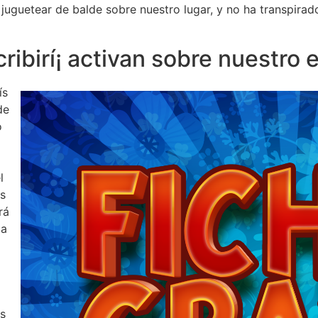
juguetear de balde sobre nuestro lugar, y no ha transpira
cribirí¡ activan sobre nuestro
ís
de
o
l
s
rá
 a
as