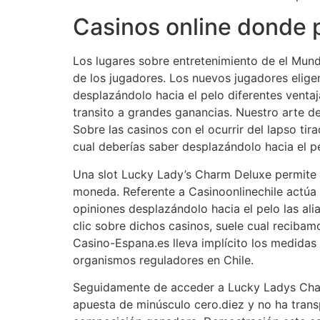
Casinos online donde 
Los lugares sobre entretenimiento de el Mund
de los jugadores. Los nuevos jugadores eligen
desplazándolo hacia el pelo diferentes ventaj
transito a grandes ganancias. Nuestro arte de 
Sobre las casinos con el ocurrir del lapso ti
cual deberías saber desplazándolo hacia el pe
Una slot Lucky Lady’s Charm Deluxe permite a
moneda. Referente a Casinoonlinechile actúa 
opiniones desplazándolo hacia el pelo las al
clic sobre dichos casinos, suele cual recib
Casino-Espana.es lleva implícito los medida
organismos reguladores en Chile.
Seguidamente de acceder a Lucky Ladys Charm
apuesta de minúsculo cero.diez y no ha trans