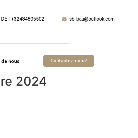
DE | +32484805502
sb-bau@outlook.com
Contactez-nous!
 de nous
bre 2024