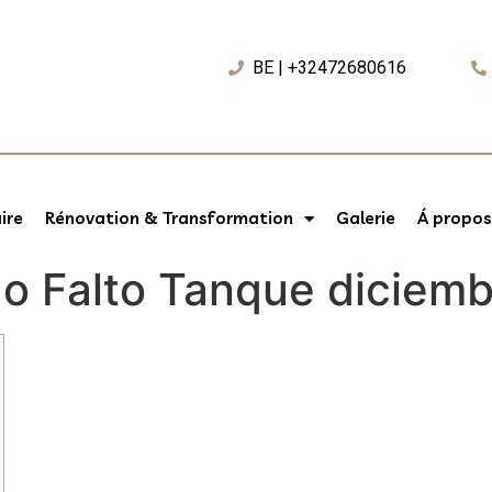
BE | +32472680616
ire
Rénovation & Transformation
Galerie
Á propos
go Falto Tanque diciem