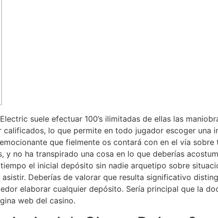
ctric suele efectuar 100’s ilimitadas de ellas las maniobr
or calificados, lo que permite en todo jugador escoger una 
mocionante que fielmente os contará con en el ví­a sobre 
s, y no ha transpirado una cosa en lo que deberías acostu
 tiempo el inicial depósito sin nadie arquetipo sobre situa
sistir. Deberías de valorar que resulta significativo disting
edor elaborar cualquier depósito. Serí­a principal que la 
gina web del casino.