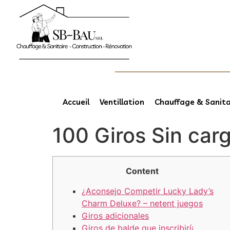
Accueil
Ventillation
Chauffage & Sanita
100 Giros Sin car
Content
¿Aconsejo Competir Lucky Lady’s
Charm Deluxe? – netent juegos
Giros adicionales
Giros de balde que inscribirí¡